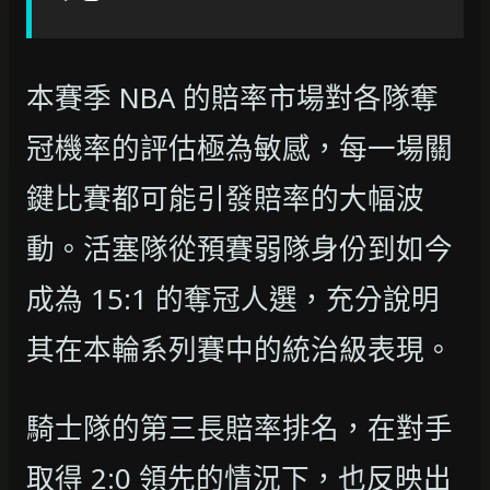
本賽季 NBA 的賠率市場對各隊奪
冠機率的評估極為敏感，每一場關
鍵比賽都可能引發賠率的大幅波
動。活塞隊從預賽弱隊身份到如今
成為 15:1 的奪冠人選，充分說明
其在本輪系列賽中的統治級表現。
騎士隊的第三長賠率排名，在對手
取得 2:0 領先的情況下，也反映出