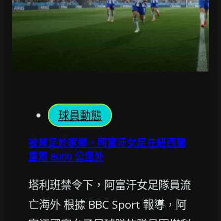
球員動態
被禁足於家鄉，阿富汗女足在紐西蘭
重聚 8000 公里外
塔利班禁令下，阿富汗女足隊員流
亡海外 根據 BBC Sport 報導，阿