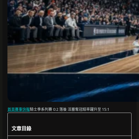
首頁
賽事快報
騎士季系列賽 0:2 落後 活塞奪冠賠率躍升至 15:1
文章目錄