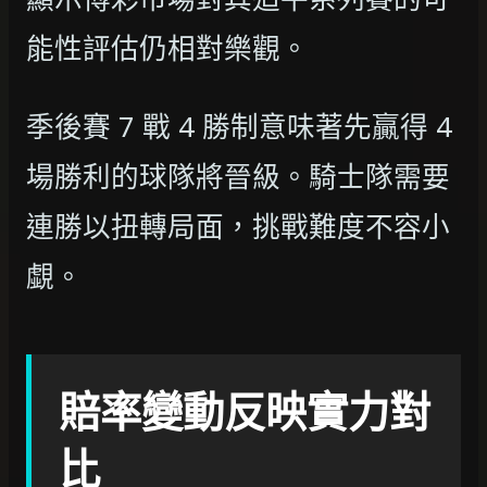
能性評估仍相對樂觀。
季後賽 7 戰 4 勝制意味著先贏得 4
場勝利的球隊將晉級。騎士隊需要
連勝以扭轉局面，挑戰難度不容小
覷。
賠率變動反映實力對
比