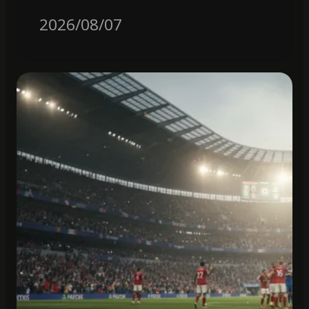
2026/08/07