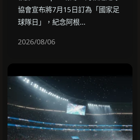
協會宣布將7月15日訂為「國家足
球隊日」，紀念阿根…
2026/08/06