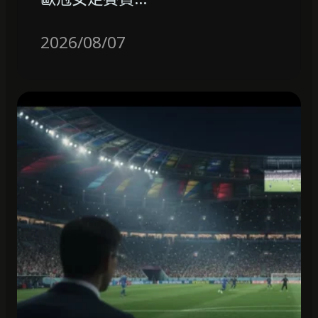
2026/08/07