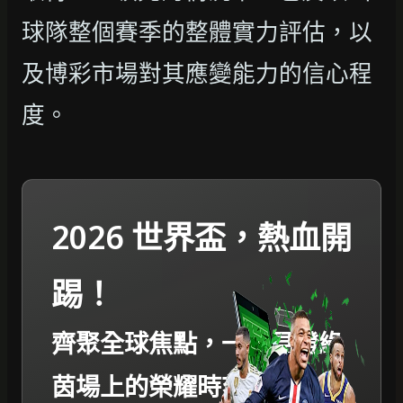
球隊整個賽季的整體實力評估，以
及博彩市場對其應變能力的信心程
度。
2026 世界盃，熱血開
踢！
齊聚全球焦點，一起見證綠
茵場上的榮耀時刻。