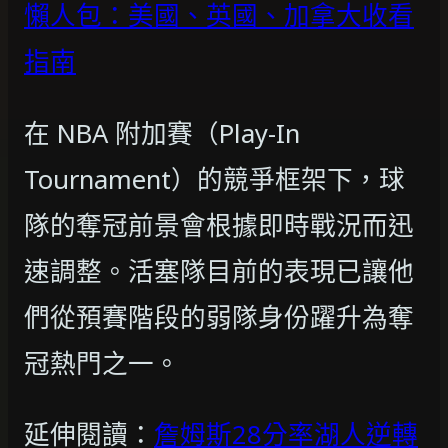
懶人包：美國、英國、加拿大收看
指南
在 NBA 附加賽（Play-In
Tournament）的競爭框架下，球
隊的奪冠前景會根據即時戰況而迅
速調整。活塞隊目前的表現已讓他
們從預賽階段的弱隊身份躍升為奪
冠熱門之一。
延伸閱讀：
詹姆斯28分率湖人逆轉