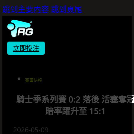
跳到主要內容
跳到頁尾
立即投注
賽事快報
騎士季系列賽 0:2 落後 活塞奪
賠率躍升至 15:1
2026-05-09