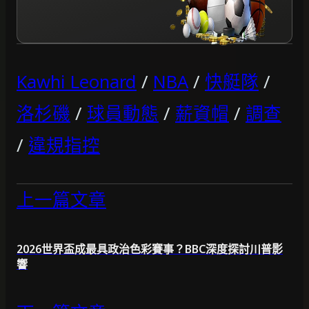
Kawhi Leonard
/
NBA
/
快艇隊
/
洛杉磯
/
球員動態
/
薪資帽
/
調查
/
違規指控
上一篇文章
2026世界盃成最具政治色彩賽事？BBC深度探討川普影
響