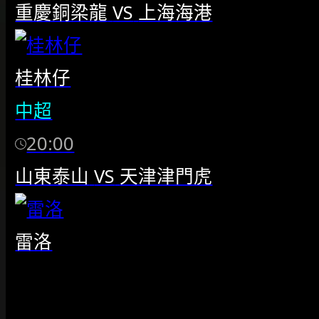
重慶銅梁龍
VS
上海海港
桂林仔
中超
20:00
山東泰山
VS
天津津門虎
雷洛