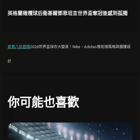
英格蘭橄欖球后衞基爾鄧恩坦言世界盃奪冠後感到孤獨
首頁
八卦趣聞
2026世界盃球衣大變身！Nike、Adidas推街頭風格與露腰設
計
你可能也喜歡