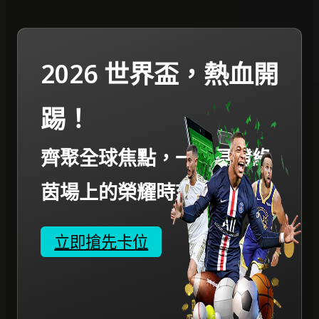
2026 世界盃，熱血開
踢！
齊聚全球焦點，一起見證綠
茵場上的榮耀時刻。
立即搶先卡位