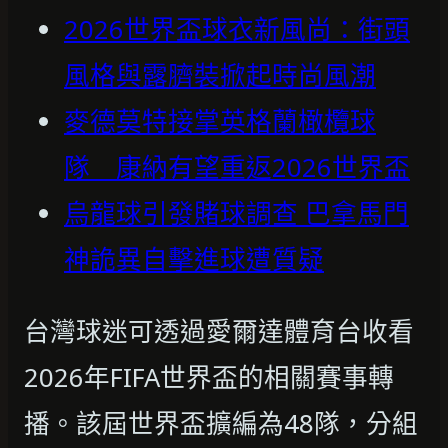
2026世界盃球衣新風尚：街頭
風格與露臍裝掀起時尚風潮
麥德莫特接掌英格蘭橄欖球
隊 康納有望重返2026世界盃
烏龍球引發賭球調查 巴拿馬門
神詭異自擊進球遭質疑
台灣球迷可透過愛爾達體育台收看
2026年FIFA世界盃的相關賽事轉
播。該屆世界盃擴編為48隊，分組