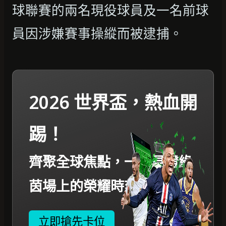
球聯賽的兩名現役球員及一名前球
員因涉嫌賽事操縱而被逮捕。
2026 世界盃，熱血開
踢！
齊聚全球焦點，一起見證綠
茵場上的榮耀時刻。
立即搶先卡位