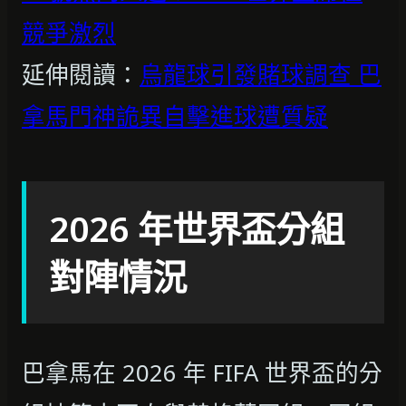
競爭激烈
延伸閱讀：
烏龍球引發賭球調查 巴
拿馬門神詭異自擊進球遭質疑
2026 年世界盃分組
對陣情況
巴拿馬在 2026 年 FIFA 世界盃的分