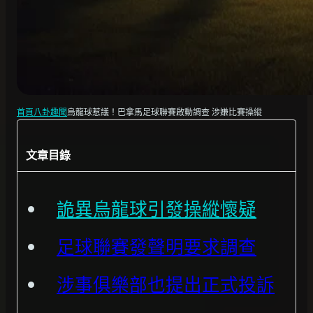
首頁
八卦趣聞
烏龍球惹議！巴拿馬足球聯賽啟動調查 涉嫌比賽操縱
文章目錄
詭異烏龍球引發操縱懷疑
足球聯賽發聲明要求調查
涉事俱樂部也提出正式投訴