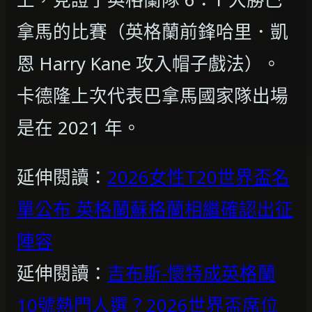
拿馬的比賽（英格蘭前鋒哈里．凱
恩 Harry Kane 攻入帽子戲法）。
卡德隆上次代表巴拿馬國家隊出場
是在 2021 年。
延伸閱讀：
2026女性T20世界盃名
單公布 英格蘭蘇格蘭相繼確認出征
陣容
延伸閱讀：
吉布斯-懷特成英格蘭
10號熱門人選？2026世界盃席位