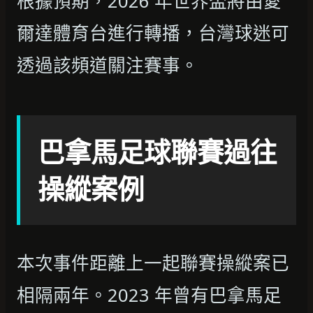
根據預期，2026 年世界盃將由愛
爾達體育台進行轉播，台灣球迷可
透過該頻道關注賽事。
巴拿馬足球聯賽過往
操縱案例
本次事件距離上一起聯賽操縱案已
相隔兩年。2023 年曾有巴拿馬足