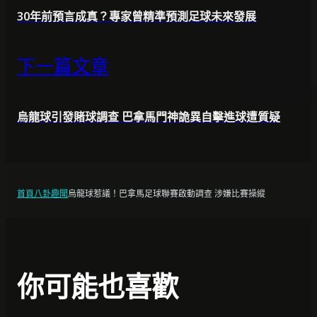
30年前預言成真？專家曾精準預測足球未來發展
下一篇文章
烏龍球引發賭球調查 巴拿馬門神詭異自擊進球遭質疑
首頁
八卦趣聞
烏龍球惹議！巴拿馬足球聯賽啟動調查 涉嫌比賽操縱
你可能也喜歡