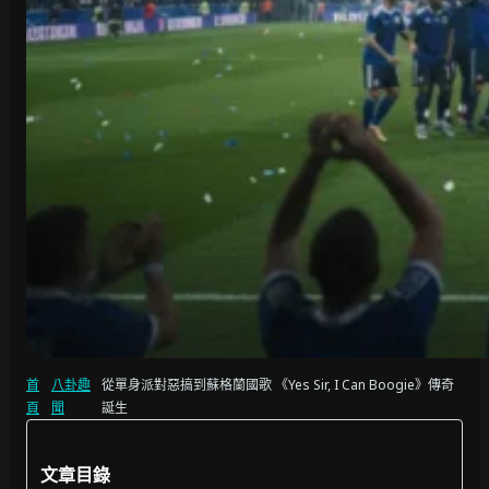
首
八卦趣
從單身派對惡搞到蘇格蘭國歌 《Yes Sir, I Can Boogie》傳奇
頁
聞
誕生
文章目錄