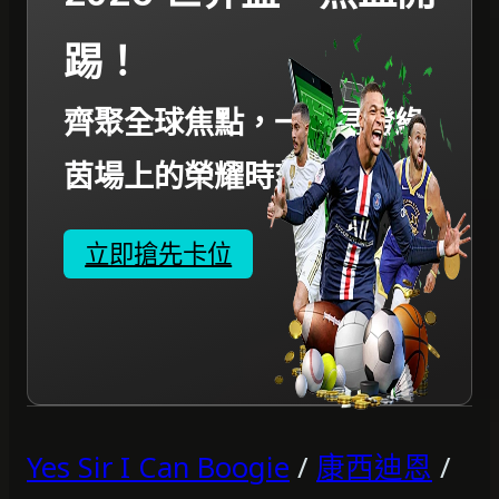
踢！
齊聚全球焦點，一起見證綠
茵場上的榮耀時刻。
立即搶先卡位
Yes Sir I Can Boogie
/
康西迪恩
/