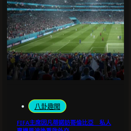
八卦趣聞
FIFA主席因凡蒂諾訪哥倫比亞 私人
專機風波後重啟外交