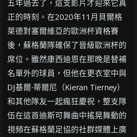
五年過去了，這支影片才迎來它真
正的時刻。在2020年11月貝爾格
萊德對塞爾維亞的歐洲杯資格賽
後，蘇格蘭隊確保了晉級歐洲杯的
席位。雖然康西迪恩在那晚是替補
名單外的球員，但他在更衣室中與
DJ基爾·蒂爾尼（Kieran Tierney）
和其他隊友一起瘋狂慶祝，整支隊
伍在這首迪斯可舞曲中搖晃舞動的
視頻在蘇格蘭足協的社群媒體上廣