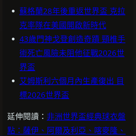
蘇格蘭28年後重返世界盃 克拉
克率隊在美國開啟新時代
43歲門神戈登創造奇蹟 頸椎手
術死亡風險未阻他征戰2026世
界盃
艾姆斯利六個月內生產復出 目
標2026世界盃
延伸閱讀：
非洲世界盃經典球衣盤
點：薩伊、阿爾及利亞、喀麥隆、