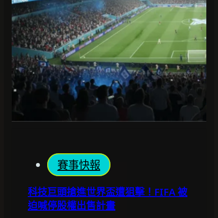
賽事快報
科技巨頭搶進世界盃遭狙擊！FIFA 被
迫喊停股權出售計畫