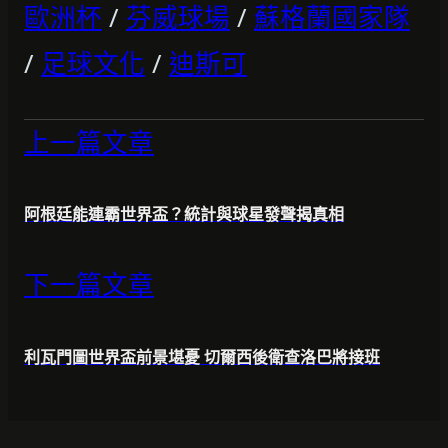
歐洲杯
/
芬威球場
/
蘇格蘭國家隊
/
足球文化
/
迪斯可
上一篇文章
阿根廷能連霸世界盃？統計與球星發聲揭真相
下一篇文章
利瓦門圖世界盃前景堪憂 切爾西後衛查洛巴將接班