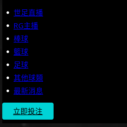
世足直播
RG主播
棒球
籃球
足球
其他球類
最新消息
立即投注