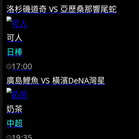
洛杉磯道奇
VS
亞歷桑那響尾蛇
可人
日棒
17:00
廣島鯉魚
VS
橫濱DeNA灣星
奶茶
中超
19:35