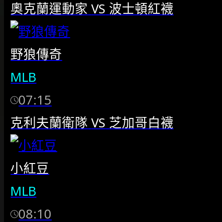
奧克蘭運動家
VS
波士頓紅襪
野狼傳奇
MLB
07:15
克利夫蘭衛隊
VS
芝加哥白襪
小紅豆
MLB
08:10