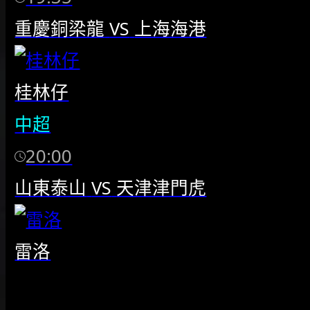
重慶銅梁龍
VS
上海海港
桂林仔
中超
20:00
山東泰山
VS
天津津門虎
雷洛