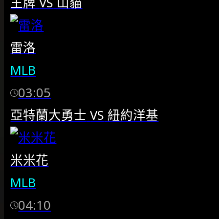
王牌
VS
山貓
雷洛
MLB
03:05
亞特蘭大勇士
VS
紐約洋基
米米花
MLB
04:10