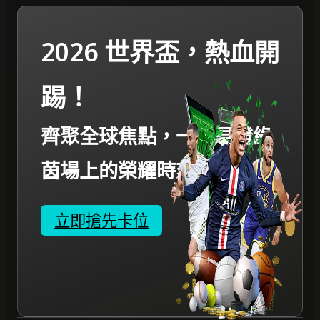
2026 世界盃，熱血開
踢！
齊聚全球焦點，一起見證綠
茵場上的榮耀時刻。
立即搶先卡位