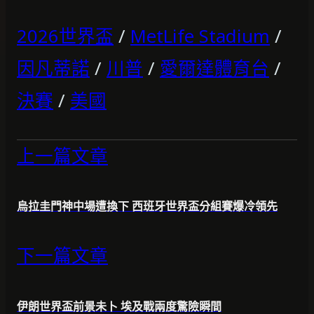
2026世界盃
/
MetLife Stadium
/
因凡蒂諾
/
川普
/
愛爾達體育台
/
決賽
/
美國
上一篇文章
烏拉圭門神中場遭換下 西班牙世界盃分組賽爆冷領先
下一篇文章
伊朗世界盃前景未卜 埃及戰兩度驚險瞬間