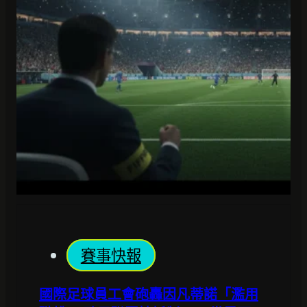
賽事快報
國際足球員工會砲轟因凡蒂諾「濫用