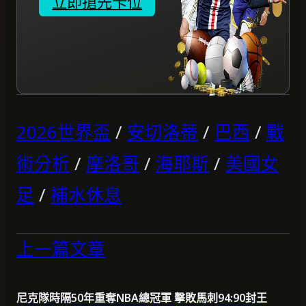
立即搶先卡位
2026世界盃
/
安切洛蒂
/
巴西
/
戰
術分析
/
摩洛哥
/
海耶斯
/
美國女
足
/
補水休息
上一篇文章
尼克隊時隔50年重奪NBA總冠軍 擊敗馬刺94:90封王