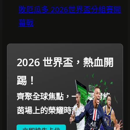
敗厄瓜多 2026世界盃分組賽開
幕戰
2026 世界盃，熱血開
踢！
齊聚全球焦點，一起見證綠
茵場上的榮耀時刻。