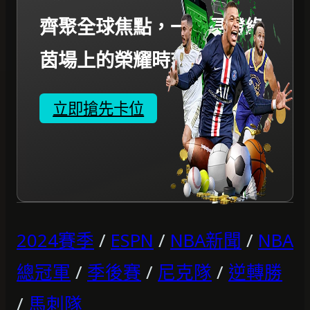
齊聚全球焦點，一起見證綠
茵場上的榮耀時刻。
立即搶先卡位
2024賽季
/
ESPN
/
NBA新聞
/
NBA
總冠軍
/
季後賽
/
尼克隊
/
逆轉勝
/
馬刺隊