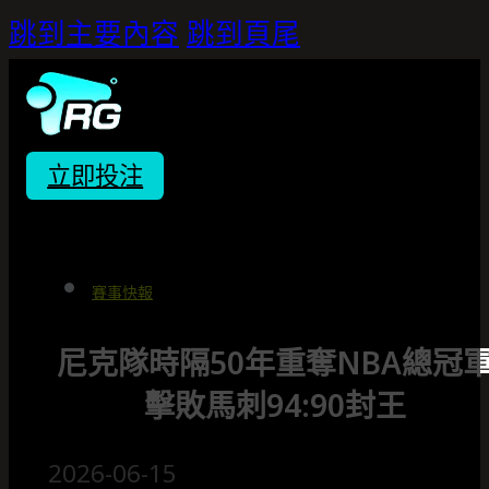
跳到主要內容
跳到頁尾
立即投注
賽事快報
尼克隊時隔50年重奪NBA總冠
擊敗馬刺94:90封王
2026-06-15