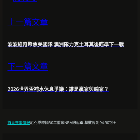
上一篇文章
波波維奇聚焦美國隊 澳洲隊力克土耳其後瞄準下一戰
下一篇文章
2026世界盃補水休息爭議：誰是贏家與輸家？
首頁
賽事快報
尼克隊時隔50年重奪NBA總冠軍 擊敗馬刺94:90封王