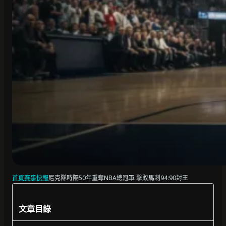
首頁
賽事快報
尼克隊時隔50年重奪NBA總冠軍 擊敗馬刺94:90封王
文章目錄