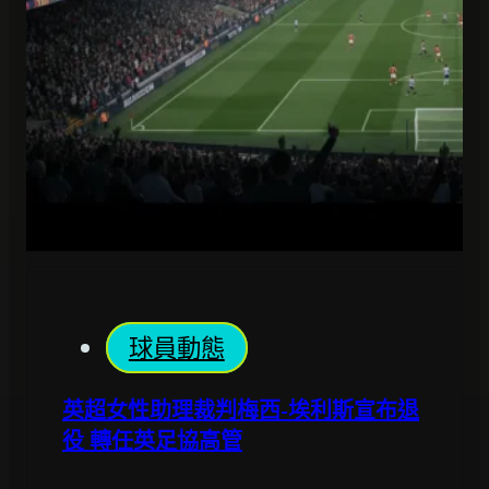
球員動態
英超女性助理裁判梅西-埃利斯宣布退
役 轉任英足協高管