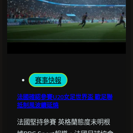
賽事快報
法國確認參賽U20女足世界盃 歐足聯
抵制風波續延燒
法國堅持參賽 英格蘭態度未明根