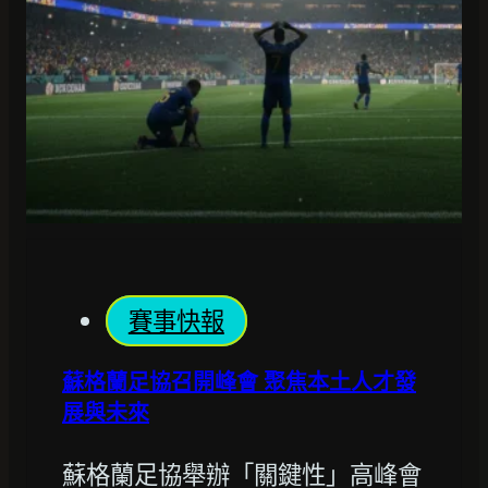
賽事快報
蘇格蘭足協召開峰會 聚焦本土人才發
展與未來
蘇格蘭足協舉辦「關鍵性」高峰會