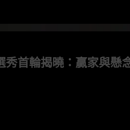
BA選秀首輪揭曉：贏家與懸