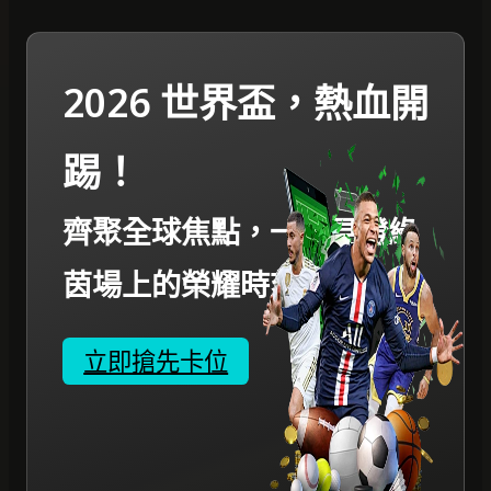
2026 世界盃，熱血開
踢！
齊聚全球焦點，一起見證綠
茵場上的榮耀時刻。
立即搶先卡位