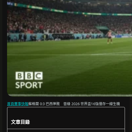
首頁
賽事快報
蘇格蘭 0:3 巴西慘敗 晉級 2026 世界盃16強僅存一線生機
文章目錄