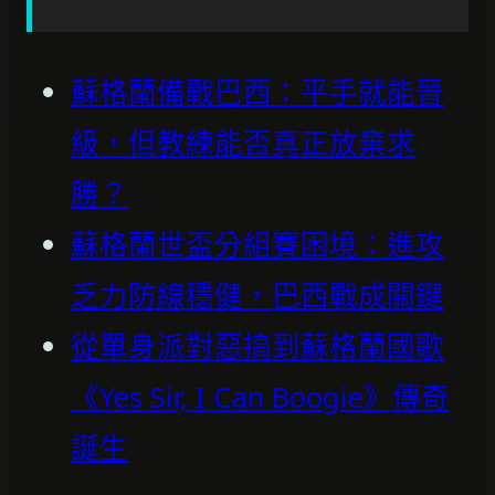
蘇格蘭備戰巴西：平手就能晉
級，但教練能否真正放棄求
勝？
蘇格蘭世盃分組賽困境：進攻
乏力防線穩健，巴西戰成關鍵
從單身派對惡搞到蘇格蘭國歌
《Yes Sir, I Can Boogie》傳奇
誕生