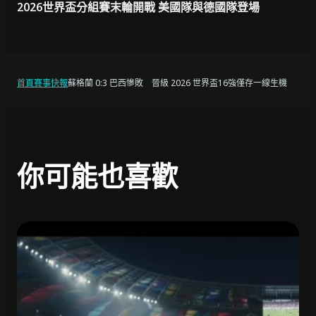
2026世界盃分組賽末輪開戰 美國隊與德國隊登場
首頁
賽事快報
蘇格蘭 0:3 巴西慘敗 晉級 2026 世界盃16強僅存一線生機
你可能也喜歡