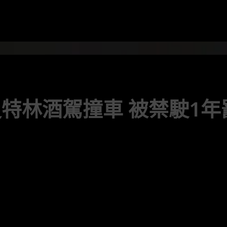
特林酒駕撞車 被禁駛1年罰