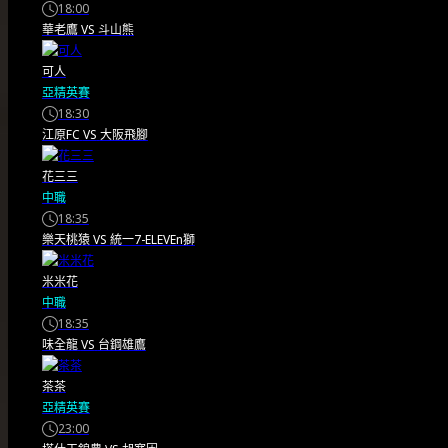
18:00
分驚艷全場
華老鷹
VS
斗山熊
可人
亞精英賽
英格蘭季軍戰6:4擊法國 BBC評
18:30
江原FC
VS
大阪飛腳
分全隊表現 根據BBC Sport報
花三三
導，英格蘭在2026年FIFA世界
中職
盃以6:4的驚人…
18:35
樂天桃猿
VS
統一7-ELEVEn獅
2026/07/19
米米花
中職
18:35
味全龍
VS
台鋼雄鷹
茶茶
亞精英賽
23:00