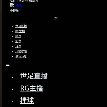
塔什干錦農
VS
胡塞因
小檸檬
LIVE
世足直播
RG主播
棒球
籃球
足球
其他球類
最新消息
世足直播
RG主播
棒球
賽事快報