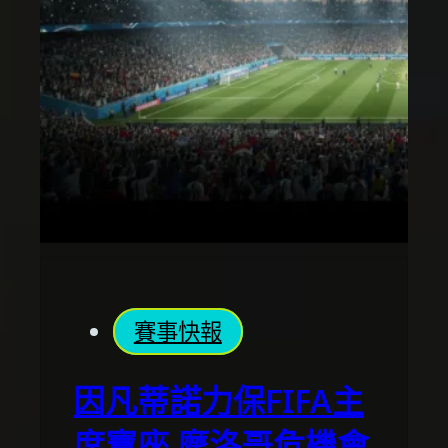
賽事快報
因凡蒂諾力保FIFA主
席寶座 摩洛哥危機會