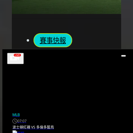
賽事快報
世界盃判罰無黑幕！
資深裁判駁斥梅西陰
謀論
裁判親自闢謠：世界盃判罰絕
MLB
無黑幕 根據 BBC Sport 報導，
07:07
波士頓紅襪
VS
多倫多藍鳥
一位曾擔任世界盃助理裁判的