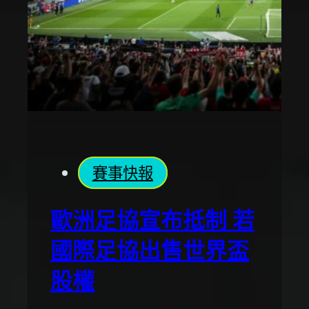
賽事快報
歐洲足協宣布抵制 若
國際足協出售世界盃
股權