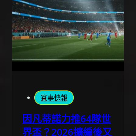
賽事快報
因凡蒂諾力推64隊世
界盃？2026擴編後又