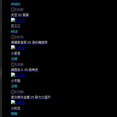
WNBA
10:00
天空
VS
風暴
花三三
MLB
10:10
堪薩斯皇家
VS
洛杉磯道奇
小星星
日棒
13:00
讀賣巨人
VS
阪神虎
球員動態
小不點
日棒
英格蘭世界盃球員評
17:00
東北樂天金鷹
VS
歐力士猛牛
分：貝林厄姆9分創
小紅豆
英超紀錄，史彭斯8
韓職