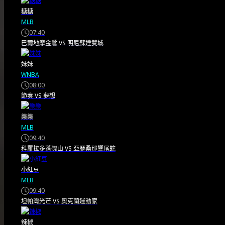
糖糖
資深官員日前發表文章，強硬
MLB
07:40
駁…
巴爾地摩金鶯
VS
明尼蘇達雙城
妹妹
2026/07/19
WNBA
08:00
節奏
VS
夢想
樂樂
MLB
09:40
科羅拉多落磯山
VS
亞歷桑那響尾蛇
小紅豆
MLB
09:40
坦帕灣光芒
VS
奧克蘭運動家
辣椒