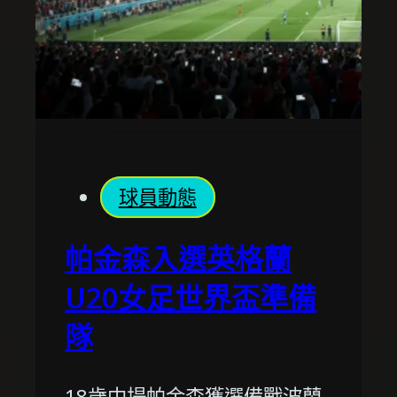
球員動態
帕金森入選英格蘭
U20女足世界盃準備
隊
18歲中場帕金森獲選備戰波蘭