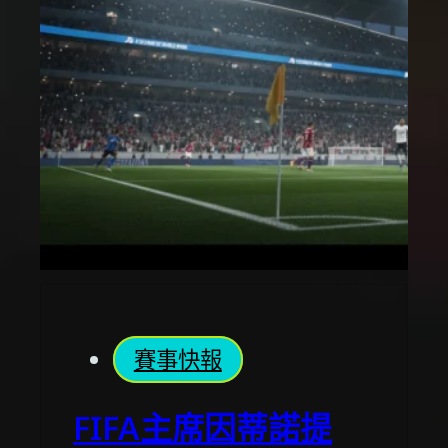
賽事快報
FIFA主席因蒂諾提